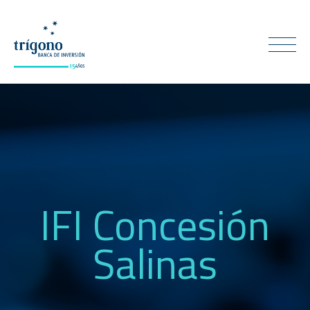
IFI Concesión
Salinas